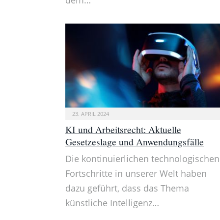
23. APRIL 2024
KI und Arbeitsrecht: Aktuelle
Gesetzeslage und Anwendungsfälle
Die kontinuierlichen technologischen
Fortschritte in unserer Welt haben
dazu geführt, dass das Thema
künstliche Intelligenz…