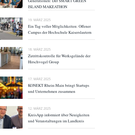
Generationen: Der SMART GREEN
ISLAND MAKEATHON
19. MÄRZ 2025
Ein Tag voller Möglichkeiten: Offener
Campus der Hochschule Kaiserslautern
18. MÄRZ 2025
Zutrittskontrolle für Werksgelände der
Hirschvogel Group
17. MÄRZ 2025
KONEKT Rhein-Main bringt Startups
und Unternehmen zusammen
12. MÄRZ 2025
KreisApp informiert über Neuigkeiten
und Veranstaltungen im Landkreis