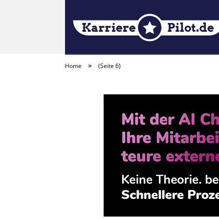
»
Home
(Seite 6)
KarrierePILOT