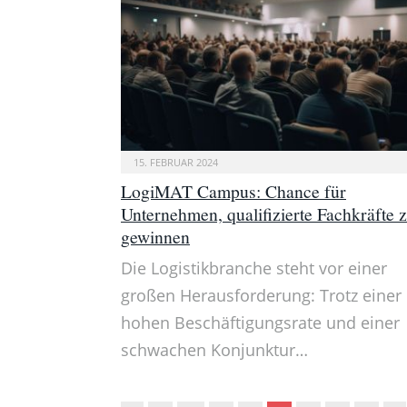
15. FEBRUAR 2024
LogiMAT Campus: Chance für
Unternehmen, qualifizierte Fachkräfte 
gewinnen
Die Logistikbranche steht vor einer
großen Herausforderung: Trotz einer
hohen Beschäftigungsrate und einer
schwachen Konjunktur…