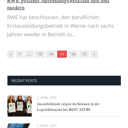
RWE gestaltet Ausbildungswerkstatt neu und
modern
RWE hat beschlossen, den beruflichen
Erstausbildungsbetrieb in Werne nach sechs
Jahren wieder in Betrieb zu…
Vorgänger
Nachfolger
1
…
13
14
15
16
17
RECENT POSTS
2. APRIL 2025
Auszubildende zeigen ihr Können in der
Logistikbranche bei BEST AZUBI
1. APRIL 2025