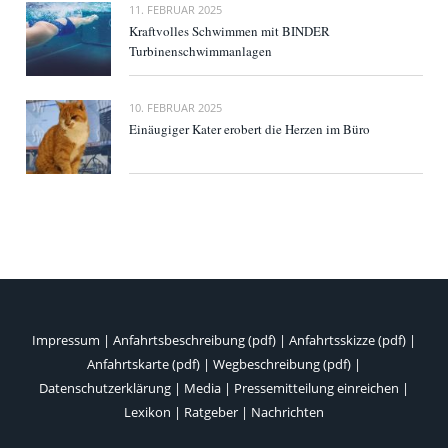
11. FEBRUAR 2025
Kraftvolles Schwimmen mit BINDER
Turbinenschwimmanlagen
10. FEBRUAR 2025
Einäugiger Kater erobert die Herzen im Büro
Impressum
|
Anfahrtsbeschreibung (pdf)
|
Anfahrtsskizze (pdf)
|
Anfahrtskarte (pdf)
|
Wegbeschreibung (pdf)
|
Datenschutzerklärung
|
Media
|
Pressemitteilung einreichen
|
Lexikon
|
Ratgeber
|
Nachrichten