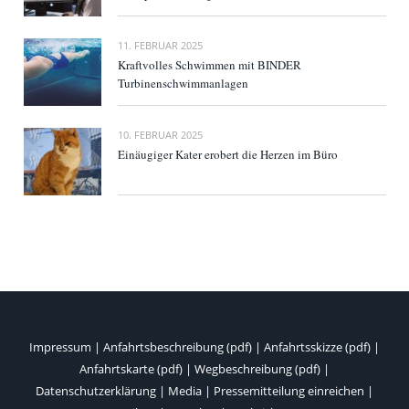
11. FEBRUAR 2025
Kraftvolles Schwimmen mit BINDER
Turbinenschwimmanlagen
10. FEBRUAR 2025
Einäugiger Kater erobert die Herzen im Büro
Impressum
|
Anfahrtsbeschreibung (pdf)
|
Anfahrtsskizze (pdf)
|
Anfahrtskarte (pdf)
|
Wegbeschreibung (pdf)
|
Datenschutzerklärung
|
Media
|
Pressemitteilung einreichen
|