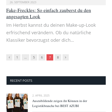
26. SEPTEMBER 2023
Fake-Freckles: So einfach zauberst du den
angesagten Look
Im Herbst kannst du deinen Make-up-Look
erfrischend verändern. Ob du natürliche
Klassiker bevorzugst oder dich…
Vorgänger
Nachfolger
1
…
5
6
7
8
RECENT POSTS
2. APRIL 2025
Auszubildende zeigen ihr Können in der
Logistikbranche bei BEST AZUBI