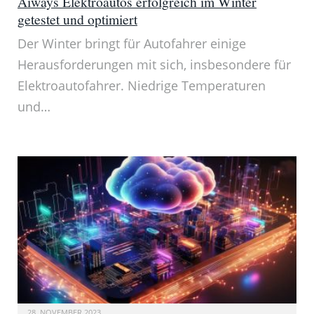
Aiways Elektroautos erfolgreich im Winter
getestet und optimiert
Der Winter bringt für Autofahrer einige
Herausforderungen mit sich, insbesondere für
Elektroautofahrer. Niedrige Temperaturen
und…
28. NOVEMBER 2023