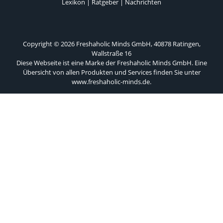
Lexikon
|
Ratgeber
|
Nachrichten
Copyright © 2026 Freshaholic Minds GmbH, 40878 Ratingen,
Wallstraße 16
Diese Webseite ist eine Marke der Freshaholic Minds GmbH. Eine
Übersicht von allen Produkten und Services finden Sie unter
www.freshaholic-minds.de
.