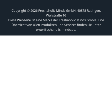
Copyright © 2026 Freshaholic Minds GmbH, 40878 Ratingen,
Wallstraße 16
Diese Webseite ist eine Marke der Freshaholic Minds GmbH. Eine
Übersicht von allen Produkten und Services finden Sie unter
www.freshaholic-minds.de
.