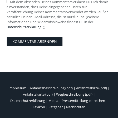
Mit dem Absenden Deines Kommentars erklärst Du Dich damit
einverstanden, dass Deine eingegebenen Daten zur
Veröffentlichung Deines Kommentars verwendet werden - außer
natürlich Deiner E-Mail-Adresse, die ist nur für uns. (Weitere
Informationen und Widerrufshinweise findest Du in der
Datenschutzerklärung
.
*
Impressum
|
Anfahrtsbeschreibung (pdf)
|
Anfahrtsskizze (pdf)
|
Anfahrtskarte (pdf)
|
Wegbeschreibung (pdf)
|
Datenschutzerklärung
|
Media
|
Pressemitteilung einreichen
|
Lexikon
|
Ratgeber
|
Nachrichten