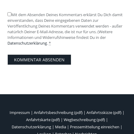
Mit dem Absenden Deines Kommentars erklärst Du Dich damit
einverstanden, dass Deine eingegebenen Daten zur
Veröffentlichung Deines Kommentars verwendet werden - außer
natürlich Deiner E-Mail-Adresse, die ist nur für uns. (Weitere
Informationen und Widerrufshinweise findest Du in der
Datenschutzerklärung
.
*
Impressum
|
Anfahrtsbeschreibung (pdf)
|
Anfahrtsskizze (pdf)
|
Anfahrtskarte (pdf)
|
Wegbeschreibung (pdf)
|
Datenschutzerklärung
|
Media
|
Pressemitteilung einreichen
|
Lexikon
|
Ratgeber
|
Nachrichten